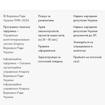
© Верховна Рада
Пошук за
Надано народним
України 1994—2026
реквізитами
депутатам України
Програмно-технічна
Архів
Надано народним
підтримка
—
законопроєктів,
депутатам України
Управління
проєктів інших актів
документів до ЗП
комп'ютеризованих
за ( III – IX скл.)
Знаходяться на
систем Апарату
Правила
опрацюванні в
Верховної Ради
оформлення
комітетах
України
Зареєстровані за
Прийняті на поточній
Iнформаційна
поточний тиждень
сесії
підтримка — Головне
організаційне
управління Апарату
Верховної Ради
України,
Інформаційне
управління Апарату
Верховної Ради
України