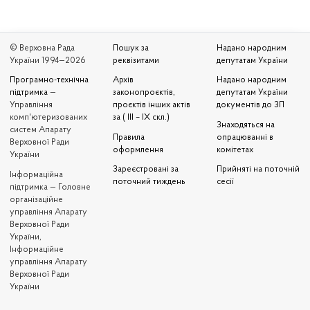
© Верховна Рада
Пошук за
Надано народним
України 1994—2026
реквізитами
депутатам України
Програмно-технічна
Архів
Надано народним
підтримка
—
законопроєктів,
депутатам України
Управління
проєктів інших актів
документів до ЗП
комп'ютеризованих
за ( III – IX скл.)
Знаходяться на
систем Апарату
Правила
опрацюванні в
Верховної Ради
оформлення
комітетах
України
Зареєстровані за
Прийняті на поточній
Iнформаційна
поточний тиждень
сесії
підтримка — Головне
організаційне
управління Апарату
Верховної Ради
України,
Інформаційне
управління Апарату
Верховної Ради
України