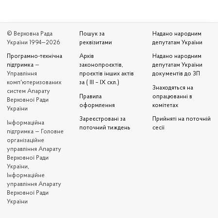
© Верховна Рада
Пошук за
Надано народним
України 1994—2026
реквізитами
депутатам України
Програмно-технічна
Архів
Надано народним
підтримка
—
законопроєктів,
депутатам України
Управління
проєктів інших актів
документів до ЗП
комп'ютеризованих
за ( III – IX скл.)
Знаходяться на
систем Апарату
Правила
опрацюванні в
Верховної Ради
оформлення
комітетах
України
Зареєстровані за
Прийняті на поточній
Iнформаційна
поточний тиждень
сесії
підтримка — Головне
організаційне
управління Апарату
Верховної Ради
України,
Інформаційне
управління Апарату
Верховної Ради
України