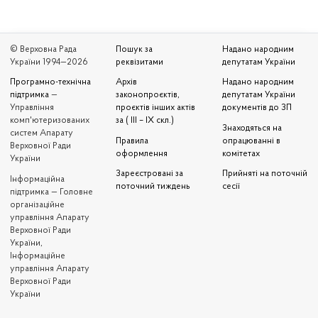
© Верховна Рада
Пошук за
Надано народним
України 1994—2026
реквізитами
депутатам України
Програмно-технічна
Архів
Надано народним
підтримка
—
законопроєктів,
депутатам України
Управління
проєктів інших актів
документів до ЗП
комп'ютеризованих
за ( III – IX скл.)
Знаходяться на
систем Апарату
Правила
опрацюванні в
Верховної Ради
оформлення
комітетах
України
Зареєстровані за
Прийняті на поточній
Iнформаційна
поточний тиждень
сесії
підтримка — Головне
організаційне
управління Апарату
Верховної Ради
України,
Інформаційне
управління Апарату
Верховної Ради
України