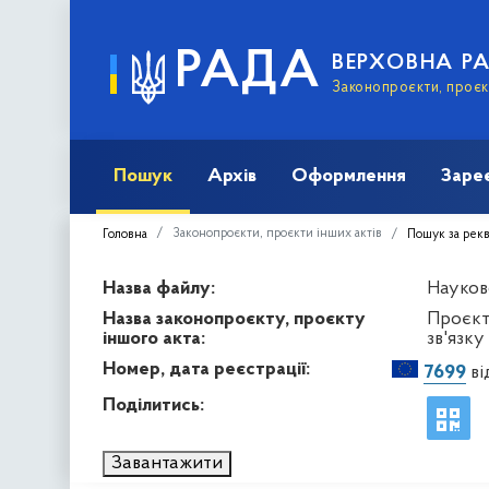
РАДА
ВЕРХОВНА Р
Законопроєкти, проєкт
Пошук
Архів
Оформлення
Заре
Законопроєкти, проєкти інших актів
Головна
Пошук за рек
Назва файлу:
Науков
Назва законопроєкту, проєкту
Проєкт
іншого акта:
зв'язк
Номер, дата реєстрації:
7699
ві
Поділитись:
Завантажити