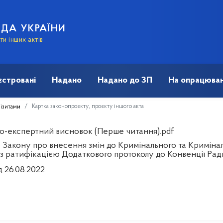
АДА УКРАЇНИ
и інших актів
єстровані
Надано
Надано до ЗП
На опрацюван
Картка законопроєкту, проєкту іншого акта
візитами
о-експертний висновок (Перше читання).pdf
 Закону про внесення змін до Кримінального та Кримінал
у з ратифікацією Додаткового протоколу до Конвенції Ра
д 26.08.2022