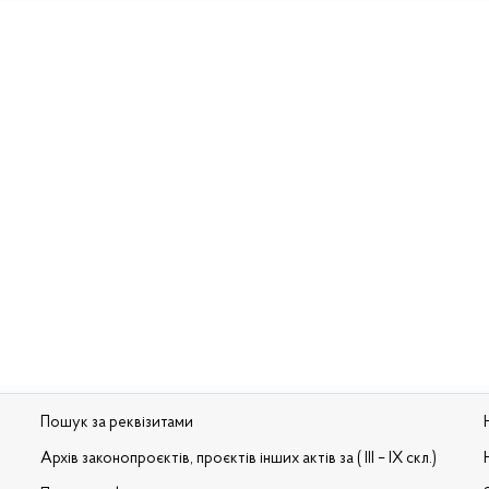
Пошук за реквізитами
Архів законопроєктів, проєктів інших актів за ( III – IX скл.)