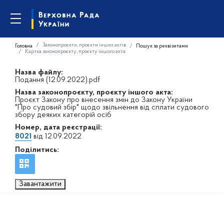
Законопроєкти, проєкти інших актів
Головна
Пошук за реквізитами
Картка законопроєкту, проєкту іншого акта
Назва файлу:
Подання (12.09.2022).pdf
Назва законопроєкту, проєкту іншого акта:
Проєкт Закону про внесення змін до Закону України
"Про судовий збір" щодо звільнення від сплати судового
збору деяких категорій осіб
Номер, дата реєстрації:
8021
від 12.09.2022
Поділитись:
Завантажити