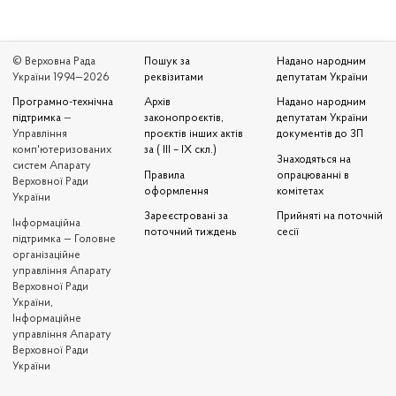
© Верховна Рада
Пошук за
Надано народним
України 1994—2026
реквізитами
депутатам України
Програмно-технічна
Архів
Надано народним
підтримка
—
законопроєктів,
депутатам України
Управління
проєктів інших актів
документів до ЗП
комп'ютеризованих
за ( III – IX скл.)
Знаходяться на
систем Апарату
Правила
опрацюванні в
Верховної Ради
оформлення
комітетах
України
Зареєстровані за
Прийняті на поточній
Iнформаційна
поточний тиждень
сесії
підтримка — Головне
організаційне
управління Апарату
Верховної Ради
України,
Інформаційне
управління Апарату
Верховної Ради
України