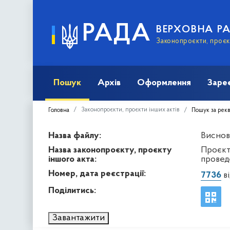
РАДА
ВЕРХОВНА Р
Законопроєкти, проєкт
Пошук
Архів
Оформлення
Заре
Законопроєкти, проєкти інших актів
Головна
Пошук за рек
Назва файлу:
Виснов
Назва законопроєкту, проєкту
Проєкт 
іншого акта:
проведе
Номер, дата реєстрації:
7736
ві
Поділитись:
Завантажити