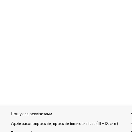
Пошук за реквізитами
Архів законопроєктів, проєктів інших актів за ( III – IX скл.)