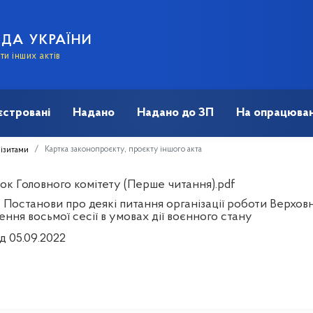
АДА УКРАЇНИ
и інших актів
єстровані
Надано
Надано до ЗП
На опрацюван
Картка законопроєкту, проєкту іншого акта
візитами
ок Головного комітету (Перше читання).pdf
Постанови про деякі питання організації роботи Верховн
ння восьмої сесії в умовах дії воєнного стану
д 05.09.2022