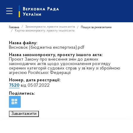
Законопроєкти, проєкти інших актів
Головна
Пошук за реквізитами
Картка законопроєкту, проєкту іншого акта
Назва файлу:
Висновок (бюджетна експертиза).pdf
Назва законопроєкту, проєкту іншого акта:
Проєкт Закону про внесення змін до деяких
законодавчих актів щодо удосконалення розгляду
окремих категорій судових справ у зв’язку зі збройною
агресією Російської Федерації
Номер, дата реєстрації:
7520
від 05.07.2022
Поділитись:
Завантажити