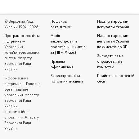
© Верховна Рада
Пошук за
Надано народним
України 1994—2026
реквізитами
депутатам України
Програмно-технічна
Архів
Надано народним
підтримка
—
законопроєктів,
депутатам України
Управління
проєктів інших актів
документів до ЗП
комп'ютеризованих
за ( III – IX скл.)
Знаходяться на
систем Апарату
Правила
опрацюванні в
Верховної Ради
оформлення
комітетах
України
Зареєстровані за
Прийняті на поточній
Iнформаційна
поточний тиждень
сесії
підтримка — Головне
організаційне
управління Апарату
Верховної Ради
України,
Інформаційне
управління Апарату
Верховної Ради
України