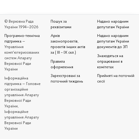
© Верховна Рада
Пошук за
Надано народним
України 1994—2026
реквізитами
депутатам України
Програмно-технічна
Архів
Надано народним
підтримка
—
законопроєктів,
депутатам України
Управління
проєктів інших актів
документів до ЗП
комп'ютеризованих
за ( III – IX скл.)
Знаходяться на
систем Апарату
Правила
опрацюванні в
Верховної Ради
оформлення
комітетах
України
Зареєстровані за
Прийняті на поточній
Iнформаційна
поточний тиждень
сесії
підтримка — Головне
організаційне
управління Апарату
Верховної Ради
України,
Інформаційне
управління Апарату
Верховної Ради
України