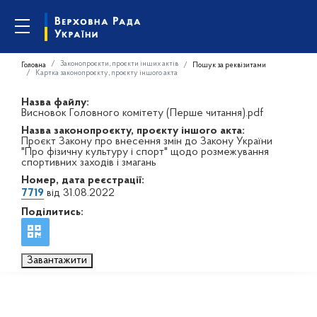
Законопроєкти, проєкти інших актів
Головна
Пошук за реквізитами
Картка законопроєкту, проєкту іншого акта
Назва файлу:
Висновок Головного комітету (Перше читання).pdf
Назва законопроєкту, проєкту іншого акта:
Проєкт Закону про внесення змін до Закону України
"Про фізичну культуру і спорт" щодо розмежування
спортивних заходів і змагань
Номер, дата реєстрації:
7719
від 31.08.2022
Поділитись:
Завантажити