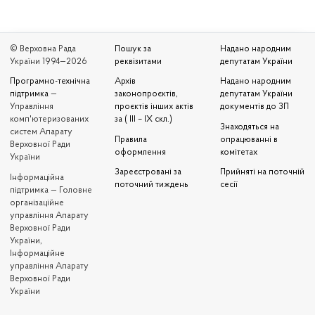
© Верховна Рада
Пошук за
Надано народним
України 1994—2026
реквізитами
депутатам України
Програмно-технічна
Архів
Надано народним
підтримка
—
законопроєктів,
депутатам України
Управління
проєктів інших актів
документів до ЗП
комп'ютеризованих
за ( III – IX скл.)
Знаходяться на
систем Апарату
Правила
опрацюванні в
Верховної Ради
оформлення
комітетах
України
Зареєстровані за
Прийняті на поточній
Iнформаційна
поточний тиждень
сесії
підтримка — Головне
організаційне
управління Апарату
Верховної Ради
України,
Інформаційне
управління Апарату
Верховної Ради
України