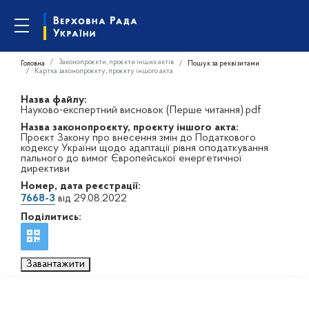
Законопроєкти, проєкти інших актів
Головна
Пошук за реквізитами
Картка законопроєкту, проєкту іншого акта
Назва файлу:
Науково-експертний висновок (Перше читання).pdf
Назва законопроєкту, проєкту іншого акта:
Проєкт Закону про внесення змін до Податкового
кодексу України щодо адаптації рівня оподаткування
пального до вимог Європейської енергетичної
директиви
Номер, дата реєстрації:
7668-3
від 29.08.2022
Поділитись:
Завантажити