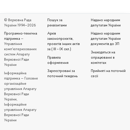
© Верховна Рада
Пошук за
Надано народним
України 1994—2026
реквізитами
депутатам України
Програмно-технічна
Архів
Надано народним
підтримка
—
законопроєктів,
депутатам України
Управління
проєктів інших актів
документів до ЗП
комп'ютеризованих
за ( III – IX скл.)
Знаходяться на
систем Апарату
Правила
опрацюванні в
Верховної Ради
оформлення
комітетах
України
Зареєстровані за
Прийняті на поточній
Iнформаційна
поточний тиждень
сесії
підтримка — Головне
організаційне
управління Апарату
Верховної Ради
України,
Інформаційне
управління Апарату
Верховної Ради
України