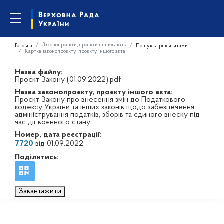
Законопроєкти, проєкти інших актів
Головна
Пошук за реквізитами
Картка законопроєкту, проєкту іншого акта
Назва файлу:
Проєкт Закону (01.09.2022).pdf
Назва законопроєкту, проєкту іншого акта:
Проєкт Закону про внесення змін до Податкового
кодексу України та інших законів щодо забезпечення
адміністрування податків, зборів та єдиного внеску під
час дії воєнного стану
Номер, дата реєстрації:
7720
від 01.09.2022
Поділитись:
Завантажити