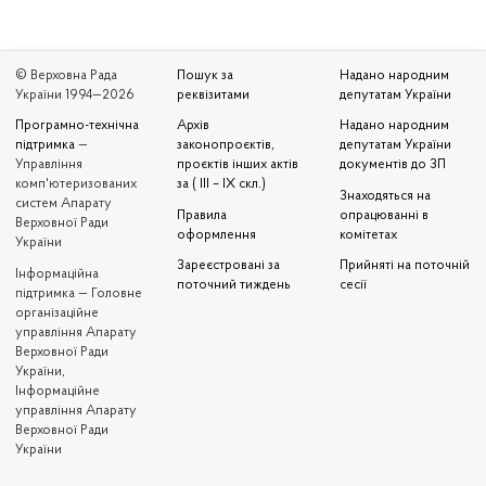
© Верховна Рада
Пошук за
Надано народним
України 1994—2026
реквізитами
депутатам України
Програмно-технічна
Архів
Надано народним
підтримка
—
законопроєктів,
депутатам України
Управління
проєктів інших актів
документів до ЗП
комп'ютеризованих
за ( III – IX скл.)
Знаходяться на
систем Апарату
Правила
опрацюванні в
Верховної Ради
оформлення
комітетах
України
Зареєстровані за
Прийняті на поточній
Iнформаційна
поточний тиждень
сесії
підтримка — Головне
організаційне
управління Апарату
Верховної Ради
України,
Інформаційне
управління Апарату
Верховної Ради
України