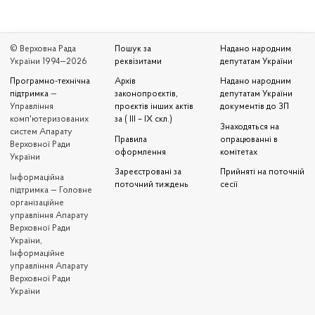
© Верховна Рада
Пошук за
Надано народним
України 1994—2026
реквізитами
депутатам України
Програмно-технічна
Архів
Надано народним
підтримка
—
законопроєктів,
депутатам України
Управління
проєктів інших актів
документів до ЗП
комп'ютеризованих
за ( III – IX скл.)
Знаходяться на
систем Апарату
Правила
опрацюванні в
Верховної Ради
оформлення
комітетах
України
Зареєстровані за
Прийняті на поточній
Iнформаційна
поточний тиждень
сесії
підтримка — Головне
організаційне
управління Апарату
Верховної Ради
України,
Інформаційне
управління Апарату
Верховної Ради
України