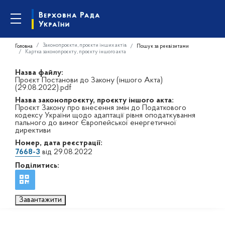
Законопроєкти, проєкти інших актів
Головна
Пошук за реквізитами
Картка законопроєкту, проєкту іншого акта
Назва файлу:
Проєкт Постанови до Закону (іншого Акта)
(29.08.2022).pdf
Назва законопроєкту, проєкту іншого акта:
Проєкт Закону про внесення змін до Податкового
кодексу України щодо адаптації рівня оподаткування
пального до вимог Європейської енергетичної
директиви
Номер, дата реєстрації:
7668-3
від 29.08.2022
Поділитись:
Завантажити