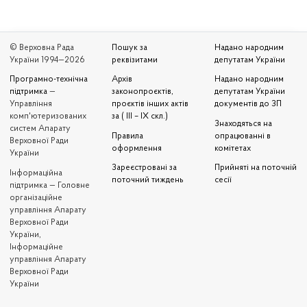
© Верховна Рада
Пошук за
Надано народним
України 1994—2026
реквізитами
депутатам України
Програмно-технічна
Архів
Надано народним
підтримка
—
законопроєктів,
депутатам України
Управління
проєктів інших актів
документів до ЗП
комп'ютеризованих
за ( III – IX скл.)
Знаходяться на
систем Апарату
Правила
опрацюванні в
Верховної Ради
оформлення
комітетах
України
Зареєстровані за
Прийняті на поточній
Iнформаційна
поточний тиждень
сесії
підтримка — Головне
організаційне
управління Апарату
Верховної Ради
України,
Інформаційне
управління Апарату
Верховної Ради
України