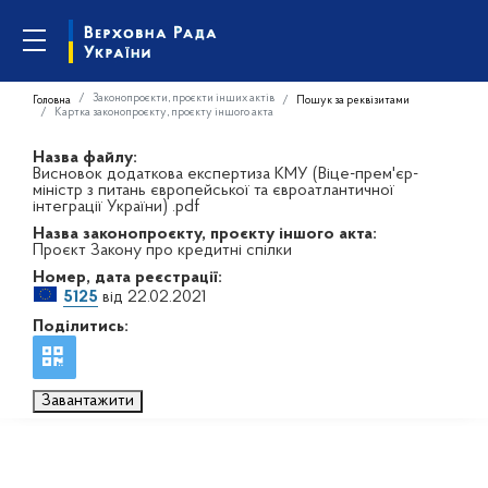
Законопроєкти, проєкти інших актів
Головна
Пошук за реквізитами
Картка законопроєкту, проєкту іншого акта
Назва файлу:
Висновок додаткова експертиза КМУ (Віце-прем'єр-
міністр з питань європейської та євроатлантичної
інтеграції України) .pdf
Назва законопроєкту, проєкту іншого акта:
Проєкт Закону про кредитні спілки
Номер, дата реєстрації:
5125
від 22.02.2021
Поділитись:
Завантажити