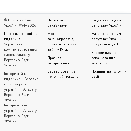
© Верховна Рада
Пошук за
Надано народним
України 1994—2026
реквізитами
депутатам України
Програмно-технічна
Архів
Надано народним
підтримка
—
законопроєктів,
депутатам України
Управління
проєктів інших актів
документів до ЗП
комп'ютеризованих
за ( III – IX скл.)
Знаходяться на
систем Апарату
Правила
опрацюванні в
Верховної Ради
оформлення
комітетах
України
Зареєстровані за
Прийняті на поточній
Iнформаційна
поточний тиждень
сесії
підтримка — Головне
організаційне
управління Апарату
Верховної Ради
України,
Інформаційне
управління Апарату
Верховної Ради
України