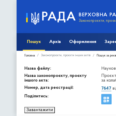
РАДА
ВЕРХОВНА Р
Законопроєкти, проєкт
Пошук
Архів
Оформлення
Заре
Законопроєкти, проєкти інших актів
Головна
Пошук за рек
Назва файлу:
Науков
Назва законопроєкту, проєкту
Проєкт
іншого акта:
за кола
Номер, дата реєстрації:
7647
ві
Поділитись:
Завантажити