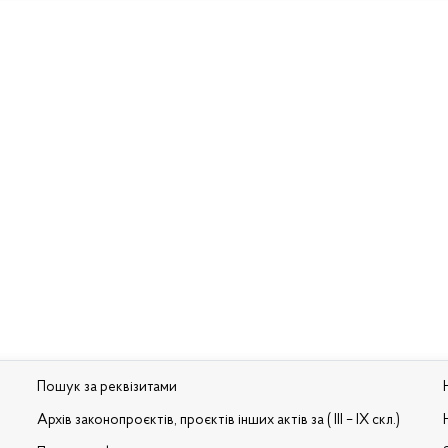
Пошук за реквізитами
Архів законопроєктів, проєктів інших актів за ( III – IX скл.)