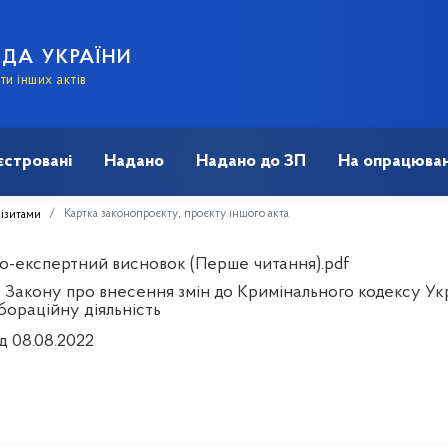
АДА УКРАЇНИ
и інших актів
єстровані
Надано
Надано до ЗП
На опрацюван
Картка законопроєкту, проєкту іншого акта
візитами
о-експертний висновок (Перше читання).pdf
 Закону про внесення змін до Кримінального кодексу Ук
бораційну діяльність
д 08.08.2022