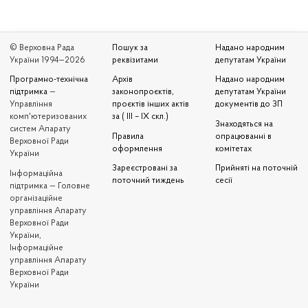
© Верховна Рада
Пошук за
Надано народним
України 1994—2026
реквізитами
депутатам України
Програмно-технічна
Архів
Надано народним
підтримка
—
законопроєктів,
депутатам України
Управління
проєктів інших актів
документів до ЗП
комп'ютеризованих
за ( III – IX скл.)
Знаходяться на
систем Апарату
Правила
опрацюванні в
Верховної Ради
оформлення
комітетах
України
Зареєстровані за
Прийняті на поточній
Iнформаційна
поточний тиждень
сесії
підтримка — Головне
організаційне
управління Апарату
Верховної Ради
України,
Інформаційне
управління Апарату
Верховної Ради
України