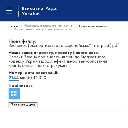
Законопроєкти, проєкти інших актів
Головна
Пошук за реквізитами
Картка законопроєкту, проєкту іншого акта
Назва файлу:
Висновок (експертиза щодо європейської інтеграції).pdf
Назва законопроєкту, проєкту іншого акта:
Проєкт Закону про внесення змін до Бюджетного
кодексу України щодо ефективності використання
коштів соціального страхування
Номер, дата реєстрації:
2744
від 15.01.2020
Поділитись:
Завантажити