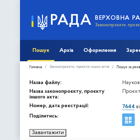
РАДА
ВЕРХОВНА Р
Законопроєкти, проєкт
Пошук
Архів
Оформлення
Заре
Законопроєкти, проєкти інших актів
Головна
Пошук за рек
Назва файлу:
Науков
Назва законопроєкту, проєкту
Проєкт
іншого акта:
Номер, дата реєстрації:
7644
ві
Поділитись:
Завантажити