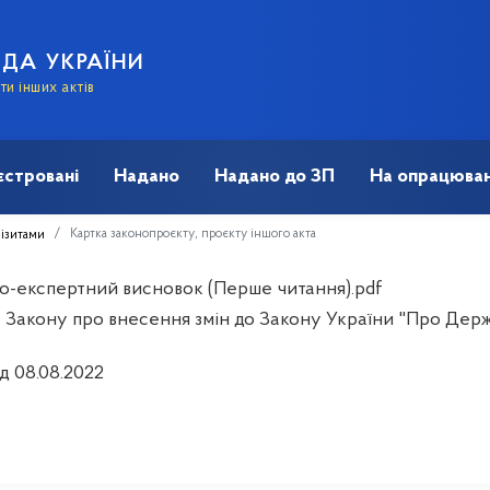
АДА УКРАЇНИ
и інших актів
єстровані
Надано
Надано до ЗП
На опрацюван
Картка законопроєкту, проєкту іншого акта
візитами
о-експертний висновок (Перше читання).pdf
 Закону про внесення змін до Закону України "Про Держ
д 08.08.2022