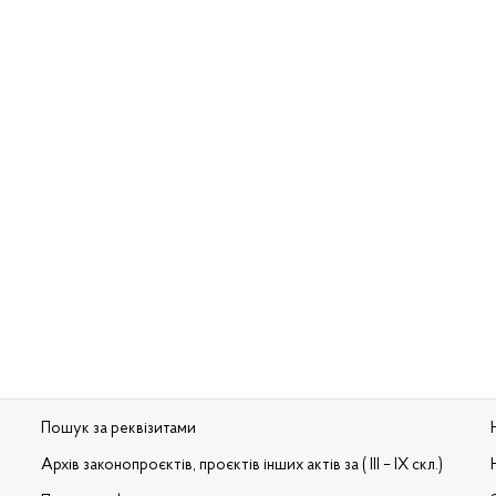
Пошук за реквізитами
Архів законопроєктів, проєктів інших актів за ( III – IX скл.)