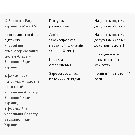
© Верховна Рада
Пошук за
Надано народним
України 1994—2026
реквізитами
депутатам України
Програмно-технічна
Архів
Надано народним
підтримка
—
законопроєктів,
депутатам України
Управління
проєктів інших актів
документів до ЗП
комп'ютеризованих
за ( III – IX скл.)
Знаходяться на
систем Апарату
Правила
опрацюванні в
Верховної Ради
оформлення
комітетах
України
Зареєстровані за
Прийняті на поточній
Iнформаційна
поточний тиждень
сесії
підтримка — Головне
організаційне
управління Апарату
Верховної Ради
України,
Інформаційне
управління Апарату
Верховної Ради
України