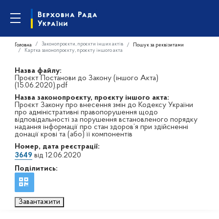
Законопроєкти, проєкти інших актів
Головна
Пошук за реквізитами
Картка законопроєкту, проєкту іншого акта
Назва файлу:
Проєкт Постанови до Закону (іншого Акта)
(15.06.2020).pdf
Назва законопроєкту, проєкту іншого акта:
Проєкт Закону про внесення змін до Кодексу України
про адміністративні правопорушення щодо
відповідальності за порушення встановленого порядку
надання інформації про стан здоров’я при здійсненні
донації крові та (або) її компонентів
Номер, дата реєстрації:
3649
від 12.06.2020
Поділитись:
Завантажити