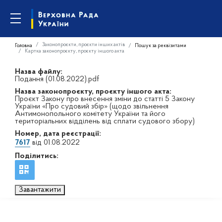
Законопроєкти, проєкти інших актів
Головна
Пошук за реквізитами
Картка законопроєкту, проєкту іншого акта
Назва файлу:
Подання (01.08.2022).pdf
Назва законопроєкту, проєкту іншого акта:
Проєкт Закону про внесення зміни до статті 5 Закону
України «Про судовий збір» (щодо звільнення
Антимонопольного комітету України та його
територіальних відділень від сплати судового збору)
Номер, дата реєстрації:
7617
від 01.08.2022
Поділитись:
Завантажити