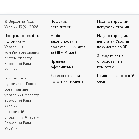
© Верховна Рада
Пошук за
Надано народним
України 1994—2026
реквізитами
депутатам України
Програмно-технічна
Архів
Надано народним
підтримка
—
законопроєктів,
депутатам України
Управління
проєктів інших актів
документів до ЗП
комп'ютеризованих
за ( III – IX скл.)
Знаходяться на
систем Апарату
Правила
опрацюванні в
Верховної Ради
оформлення
комітетах
України
Зареєстровані за
Прийняті на поточній
Iнформаційна
поточний тиждень
сесії
підтримка — Головне
організаційне
управління Апарату
Верховної Ради
України,
Інформаційне
управління Апарату
Верховної Ради
України