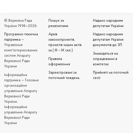
© Верховна Рада
Пошук за
Надано народним
України 1994—2026
реквізитами
депутатам України
Програмно-технічна
Архів
Надано народним
підтримка
—
законопроєктів,
депутатам України
Управління
проєктів інших актів
документів до ЗП
комп'ютеризованих
за ( III – IX скл.)
Знаходяться на
систем Апарату
Правила
опрацюванні в
Верховної Ради
оформлення
комітетах
України
Зареєстровані за
Прийняті на поточній
Iнформаційна
поточний тиждень
сесії
підтримка — Головне
організаційне
управління Апарату
Верховної Ради
України,
Інформаційне
управління Апарату
Верховної Ради
України