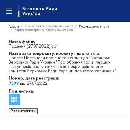
Законопроєкти, проєкти інших актів
Головна
Пошук за реквізитами
Картка законопроєкту, проєкту іншого акта
Назва файлу:
Подання (27.07.2022).pdf
Назва законопроєкту, проєкту іншого акта:
Проєкт Постанови про внесення змін до Постанови
Верховної Ради України "Про обрання голів, перших
заступників, заступників голів, секретарів, членів
комітетів Верховної Ради України дев’ятого скликання"
Номер, дата реєстрації:
7599
від 27.07.2022
Поділитись:
Завантажити