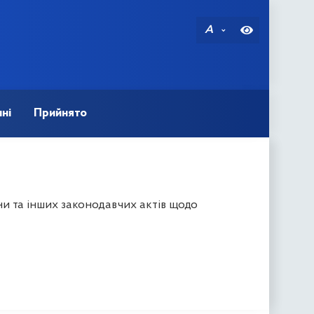
A
ні
Прийнято
и та інших законодавчих актів щодо