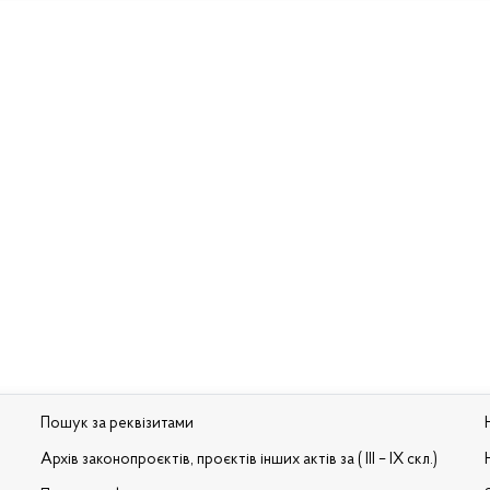
Пошук за реквізитами
Архів законопроєктів, проєктів інших актів за ( III – IX скл.)