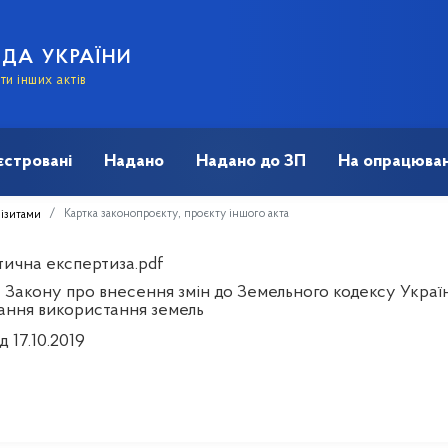
АДА УКРАЇНИ
и інших актів
єстровані
Надано
Надано до ЗП
На опрацюван
Картка законопроєкту, проєкту іншого акта
візитами
тична експертиза.pdf
 Закону про внесення змін до Земельного кодексу Україн
ання використання земель
д 17.10.2019