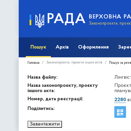
РАДА
ВЕРХОВНА Р
Законопроєкти, проєкт
Пошук
Архів
Оформлення
Заре
Законопроєкти, проєкти інших актів
Головна
Пошук за рек
Назва файлу:
Лінгвіс
Назва законопроєкту, проєкту
Проєкт
іншого акта:
планув
Номер, дата реєстрації:
2280
ві
Поділитись:
Завантажити