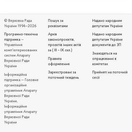
© Верховна Рада
Пошук за
Надано народним
України 1994—2026
реквізитами
депутатам України
Програмно-технічна
Архів
Надано народним
підтримка
—
законопроєктів,
депутатам України
Управління
проєктів інших актів
документів до ЗП
комп'ютеризованих
за ( III – IX скл.)
Знаходяться на
систем Апарату
Правила
опрацюванні в
Верховної Ради
оформлення
комітетах
України
Зареєстровані за
Прийняті на поточній
Iнформаційна
поточний тиждень
сесії
підтримка — Головне
організаційне
управління Апарату
Верховної Ради
України,
Інформаційне
управління Апарату
Верховної Ради
України