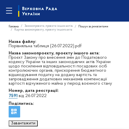
Законопроєкти, проєкти інших актів
Головна
Пошук за реквізитами
Картка законопроєкту, проєкту іншого акта
Назва файлу:
Порівняльна таблиця (26.07.2022).pdf
Назва законопроєкту, проєкту іншого акта:
Проєкт Закону про внесення змін до Податкового
кодексу України та інших законодавчих актів України
щодо посилення відповідальності посадових осіб
контролюючих органів, прискорення бюджетного
відшкодування податку на додану вартість та
запровадження додаткових механізмів компенсації
вартості відчуженого майна у період воєнного стану
Номер, дата реєстрації:
7591
від 26.07.2022
Поділитись:
Завантажити