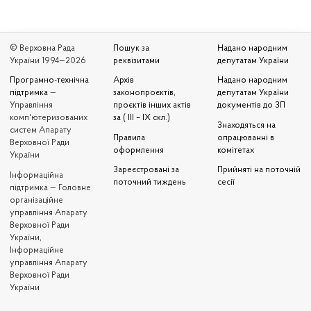
© Верховна Рада
Пошук за
Надано народним
України 1994—2026
реквізитами
депутатам України
Програмно-технічна
Архів
Надано народним
підтримка
—
законопроєктів,
депутатам України
Управління
проєктів інших актів
документів до ЗП
комп'ютеризованих
за ( III – IX скл.)
Знаходяться на
систем Апарату
Правила
опрацюванні в
Верховної Ради
оформлення
комітетах
України
Зареєстровані за
Прийняті на поточній
Iнформаційна
поточний тиждень
сесії
підтримка — Головне
організаційне
управління Апарату
Верховної Ради
України,
Інформаційне
управління Апарату
Верховної Ради
України