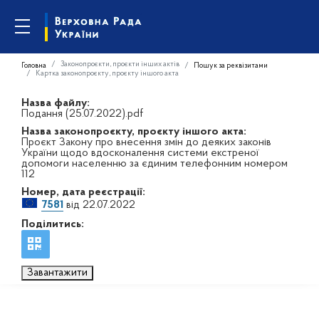
Законопроєкти, проєкти інших актів
Головна
Пошук за реквізитами
Картка законопроєкту, проєкту іншого акта
Назва файлу:
Подання (25.07.2022).pdf
Назва законопроєкту, проєкту іншого акта:
Проєкт Закону про внесення змін до деяких законів
України щодо вдосконалення системи екстреної
допомоги населенню за єдиним телефонним номером
112
Номер, дата реєстрації:
7581
від 22.07.2022
Поділитись:
Завантажити