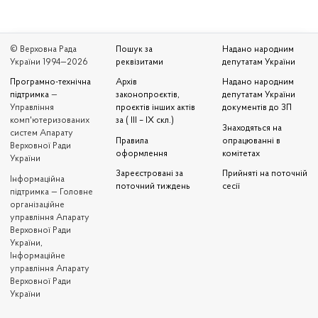
© Верховна Рада
Пошук за
Надано народним
України 1994—2026
реквізитами
депутатам України
Програмно-технічна
Архів
Надано народним
підтримка
—
законопроєктів,
депутатам України
Управління
проєктів інших актів
документів до ЗП
комп'ютеризованих
за ( III – IX скл.)
Знаходяться на
систем Апарату
Правила
опрацюванні в
Верховної Ради
оформлення
комітетах
України
Зареєстровані за
Прийняті на поточній
Iнформаційна
поточний тиждень
сесії
підтримка — Головне
організаційне
управління Апарату
Верховної Ради
України,
Інформаційне
управління Апарату
Верховної Ради
України