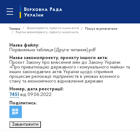
Законопроєкти, проєкти інших актів
Головна
Пошук за реквізитами
Картка законопроєкту, проєкту іншого акта
Назва файлу:
Порівняльна таблиця (Друге читання).pdf
Назва законопроєкту, проєкту іншого акта:
Проєкт Закону про внесення змін до Закону України
«Про приватизацію державного і комунального майна» та
інших законодавчих актів України щодо сприяння
процесам релокації підприємств в умовах воєнного
стану та економічного відновлення держави
Номер, дата реєстрації:
7451
від 09.06.2022
Поділитись:
Завантажити