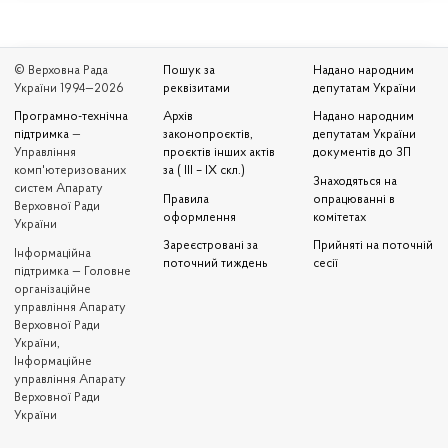
© Верховна Рада
Пошук за
Надано народним
України 1994—2026
реквізитами
депутатам України
Програмно-технічна
Архів
Надано народним
підтримка
—
законопроєктів,
депутатам України
Управління
проєктів інших актів
документів до ЗП
комп'ютеризованих
за ( III – IX скл.)
Знаходяться на
систем Апарату
Правила
опрацюванні в
Верховної Ради
оформлення
комітетах
України
Зареєстровані за
Прийняті на поточній
Iнформаційна
поточний тиждень
сесії
підтримка — Головне
організаційне
управління Апарату
Верховної Ради
України,
Інформаційне
управління Апарату
Верховної Ради
України