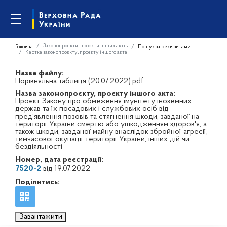
Законопроєкти, проєкти інших актів
Головна
Пошук за реквізитами
Картка законопроєкту, проєкту іншого акта
Назва файлу:
Порівняльна таблиця (20.07.2022).pdf
Назва законопроєкту, проєкту іншого акта:
Проєкт Закону про обмеження імунітету іноземних
держав та їх посадових і службових осіб від
пред’явлення позовів та стягнення шкоди, завданої на
території України смертю або ушкодженням здоров'я, а
також шкоди, завданої майну внаслідок збройної агресії,
тимчасової окупації території України, інших дій чи
бездіяльності
Номер, дата реєстрації:
7520-2
від 19.07.2022
Поділитись:
Завантажити