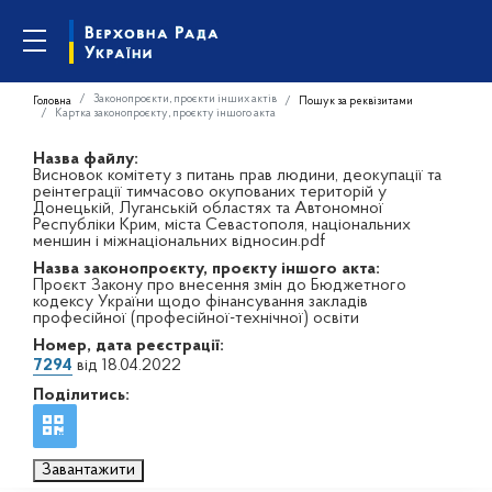
Законопроєкти, проєкти інших актів
Головна
Пошук за реквізитами
Картка законопроєкту, проєкту іншого акта
Назва файлу:
Висновок комітету з питань прав людини, деокупації та
реінтеграції тимчасово окупованих територій у
Донецькій, Луганській областях та Автономної
Республіки Крим, міста Севастополя, національних
меншин і міжнаціональних відносин.pdf
Назва законопроєкту, проєкту іншого акта:
Проєкт Закону про внесення змін до Бюджетного
кодексу України щодо фінансування закладів
професійної (професійної-технічної) освіти
Номер, дата реєстрації:
7294
від 18.04.2022
Поділитись:
Завантажити