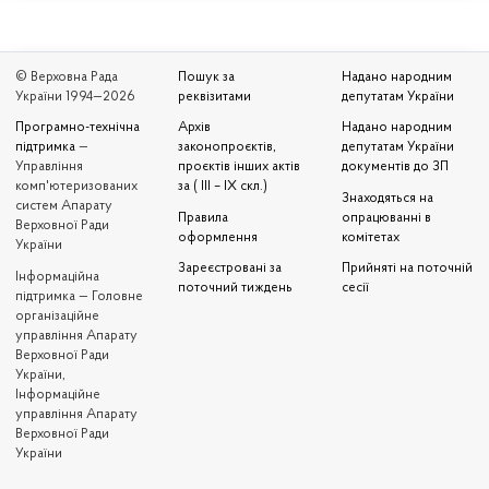
© Верховна Рада
Пошук за
Надано народним
України 1994—2026
реквізитами
депутатам України
Програмно-технічна
Архів
Надано народним
підтримка
—
законопроєктів,
депутатам України
Управління
проєктів інших актів
документів до ЗП
комп'ютеризованих
за ( III – IX скл.)
Знаходяться на
систем Апарату
Правила
опрацюванні в
Верховної Ради
оформлення
комітетах
України
Зареєстровані за
Прийняті на поточній
Iнформаційна
поточний тиждень
сесії
підтримка — Головне
організаційне
управління Апарату
Верховної Ради
України,
Інформаційне
управління Апарату
Верховної Ради
України