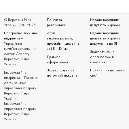
© Верховна Рада
Пошук за
Надано народним
України 1994—2026
реквізитами
депутатам України
Програмно-технічна
Архів
Надано народним
підтримка
—
законопроєктів,
депутатам України
Управління
проєктів інших актів
документів до ЗП
комп'ютеризованих
за ( III – IX скл.)
Знаходяться на
систем Апарату
Правила
опрацюванні в
Верховної Ради
оформлення
комітетах
України
Зареєстровані за
Прийняті на поточній
Iнформаційна
поточний тиждень
сесії
підтримка — Головне
організаційне
управління Апарату
Верховної Ради
України,
Інформаційне
управління Апарату
Верховної Ради
України