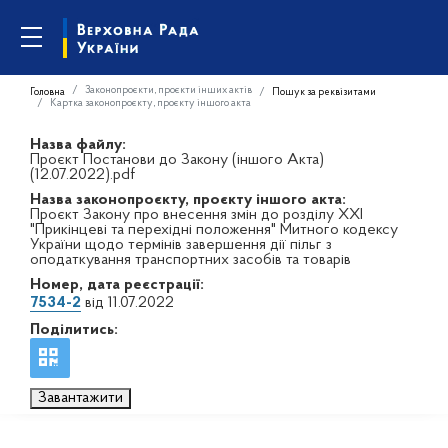
Законопроєкти, проєкти інших актів
Головна
Пошук за реквізитами
Картка законопроєкту, проєкту іншого акта
Назва файлу:
Проєкт Постанови до Закону (іншого Акта)
(12.07.2022).pdf
Назва законопроєкту, проєкту іншого акта:
Проєкт Закону про внесення змін до розділу XXI
"Прикінцеві та перехідні положення" Митного кодексу
України щодо термінів завершення дії пільг з
оподаткування транспортних засобів та товарів
Номер, дата реєстрації:
7534-2
від 11.07.2022
Поділитись:
Завантажити