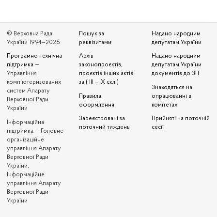
© Верховна Рада
Пошук за
Надано народним
України 1994—2026
реквізитами
депутатам України
Програмно-технічна
Архів
Надано народним
підтримка
—
законопроєктів,
депутатам України
Управління
проєктів інших актів
документів до ЗП
комп'ютеризованих
за ( III – IX скл.)
Знаходяться на
систем Апарату
Правила
опрацюванні в
Верховної Ради
оформлення
комітетах
України
Зареєстровані за
Прийняті на поточній
Iнформаційна
поточний тиждень
сесії
підтримка — Головне
організаційне
управління Апарату
Верховної Ради
України,
Інформаційне
управління Апарату
Верховної Ради
України