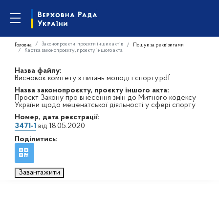
Законопроєкти, проєкти інших актів
Головна
Пошук за реквізитами
Картка законопроєкту, проєкту іншого акта
Назва файлу:
Висновок комітету з питань молоді і спорту.pdf
Назва законопроєкту, проєкту іншого акта:
Проєкт Закону про внесення змін до Митного кодексу
України щодо меценатської діяльності у сфері спорту
Номер, дата реєстрації:
3471-1
від 18.05.2020
Поділитись:
Завантажити