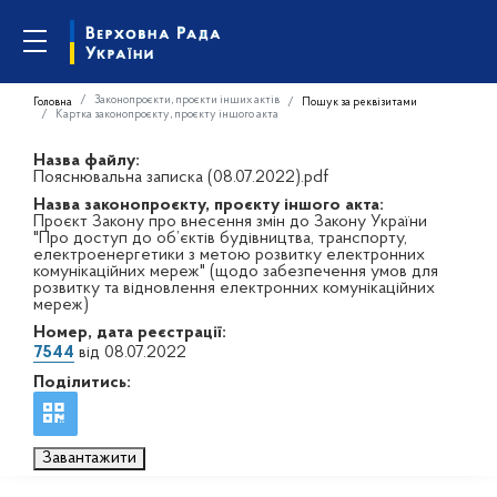
Законопроєкти, проєкти інших актів
Головна
Пошук за реквізитами
Картка законопроєкту, проєкту іншого акта
Назва файлу:
Пояснювальна записка (08.07.2022).pdf
Назва законопроєкту, проєкту іншого акта:
Проєкт Закону про внесення змін до Закону України
"Про доступ до об’єктів будівництва, транспорту,
електроенергетики з метою розвитку електронних
комунікаційних мереж" (щодо забезпечення умов для
розвитку та відновлення електронних комунікаційних
мереж)
Номер, дата реєстрації:
7544
від 08.07.2022
Поділитись:
Завантажити