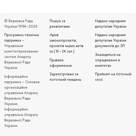
© Верховна Рада
Пошук за
Надано народним
України 1994—2026
реквізитами
депутатам України
Програмно-технічна
Архів
Надано народним
підтримка
—
законопроєктів,
депутатам України
Управління
проєктів інших актів
документів до ЗП
комп'ютеризованих
за ( III – IX скл.)
Знаходяться на
систем Апарату
Правила
опрацюванні в
Верховної Ради
оформлення
комітетах
України
Зареєстровані за
Прийняті на поточній
Iнформаційна
поточний тиждень
сесії
підтримка — Головне
організаційне
управління Апарату
Верховної Ради
України,
Інформаційне
управління Апарату
Верховної Ради
України