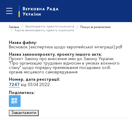
Законопроєкти, проєкти інших актів
Головна
Пошук за реквізитами
Картка законопроєкту, проєкту іншого акта
Назва файлу:
Висновок (експертиза щодо європейської інтеграції).pdf
Назва законопроєкту, проєкту іншого акта:
Проєкт Закону про внесення змін до Закону України
"Про організацію трудових відносин в умовах воєнного
стану" щодо порядку преміювання посадових осіб
органів місцевого самоврядування
Номер, дата реєстрації:
7247
від 03.04.2022
Поділитись:
Завантажити