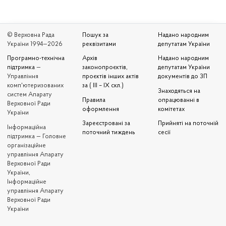
© Верховна Рада
Пошук за
Надано народним
України 1994—2026
реквізитами
депутатам України
Програмно-технічна
Архів
Надано народним
підтримка
—
законопроєктів,
депутатам України
Управління
проєктів інших актів
документів до ЗП
комп'ютеризованих
за ( III – IX скл.)
Знаходяться на
систем Апарату
Правила
опрацюванні в
Верховної Ради
оформлення
комітетах
України
Зареєстровані за
Прийняті на поточній
Iнформаційна
поточний тиждень
сесії
підтримка — Головне
організаційне
управління Апарату
Верховної Ради
України,
Інформаційне
управління Апарату
Верховної Ради
України