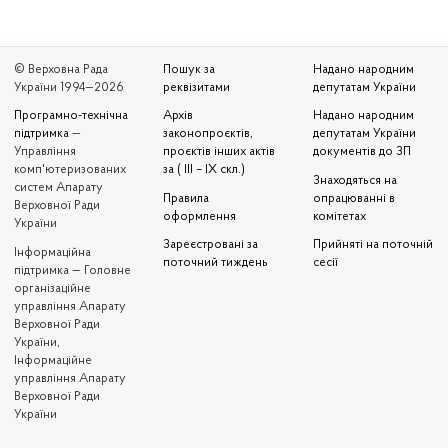
© Верховна Рада
Пошук за
Надано народним
України 1994—2026
реквізитами
депутатам України
Програмно-технічна
Архів
Надано народним
підтримка
—
законопроєктів,
депутатам України
Управління
проєктів інших актів
документів до ЗП
комп'ютеризованих
за ( III – IX скл.)
Знаходяться на
систем Апарату
Правила
опрацюванні в
Верховної Ради
оформлення
комітетах
України
Зареєстровані за
Прийняті на поточній
Iнформаційна
поточний тиждень
сесії
підтримка — Головне
організаційне
управління Апарату
Верховної Ради
України,
Інформаційне
управління Апарату
Верховної Ради
України