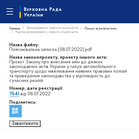
Законопроєкти, проєкти інших актів
Головна
Пошук за реквізитами
Картка законопроєкту, проєкту іншого акта
Назва файлу:
Пояснювальна записка (08.07.2022).pdf
Назва законопроєкту, проєкту іншого акта:
Проєкт Закону про внесення змін до деяких
законодавчих актів України у галузі автомобільного
транспорту щодо нівелювання наявних правових колізій
та приведення законодавства у відповідність до
сучасних реалій
Номер, дата реєстрації:
7541
від 08.07.2022
Поділитись:
Завантажити