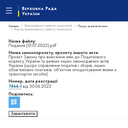
Законопроєкти, проєкти інших актів
Головна
Пошук за реквізитами
Картка законопроєкту, проєкту іншого акта
Назва файлу:
Подання (01.07.2022).pdf
Назва законопроєкту, проєкту іншого акта:
Проєкт Закону про внесення змін до Податкового
кодексу України та деяких інших законодавчих актів
України (щодо справляння податків і зборів, інших
обов’язкових платежів, об'єктом оподаткування якими є
транспортні засоби)
Номер, дата реєстрації:
7466-1
від 30.06.2022
Поділитись:
Завантажити