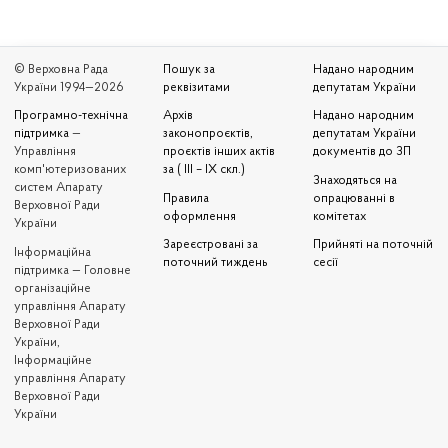
© Верховна Рада
Пошук за
Надано народним
України 1994—2026
реквізитами
депутатам України
Програмно-технічна
Архів
Надано народним
підтримка
—
законопроєктів,
депутатам України
Управління
проєктів інших актів
документів до ЗП
комп'ютеризованих
за ( III – IX скл.)
Знаходяться на
систем Апарату
Правила
опрацюванні в
Верховної Ради
оформлення
комітетах
України
Зареєстровані за
Прийняті на поточній
Iнформаційна
поточний тиждень
сесії
підтримка — Головне
організаційне
управління Апарату
Верховної Ради
України,
Інформаційне
управління Апарату
Верховної Ради
України