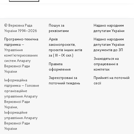
© Верховна Рада
Пошук за
Надано народним
України 1994—2026
реквізитами
депутатам України
Програмно-технічна
Архів
Надано народним
підтримка
—
законопроєктів,
депутатам України
Управління
проєктів інших актів
документів до ЗП
комп'ютеризованих
за ( III – IX скл.)
Знаходяться на
систем Апарату
Правила
опрацюванні в
Верховної Ради
оформлення
комітетах
України
Зареєстровані за
Прийняті на поточній
Iнформаційна
поточний тиждень
сесії
підтримка — Головне
організаційне
управління Апарату
Верховної Ради
України,
Інформаційне
управління Апарату
Верховної Ради
України