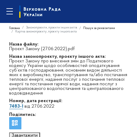
Законопроєкти, проєкти інших актів
Головна
Пошук за реквізитами
Картка законопроєкту, проєкту іншого акта
Назва файлу:
Проєкт Закону (27.06.2022).pdf
Назва законопроєкту, проєкту іншого акта:
Проєкт Закону про внесення змін до Податкового
кодексу України щодо особливостей оподаткування
суб’єктів господарювання, основним видом діяльності
яких є виробництво, транспортування та/або постачання
теплової енергії, надання послуг з постачання теплової
енергії та постачання гарячої води, надання послуг з
централізованого водопостачання та централізованого
водовідведення
Номер, дата реєстрації:
7483-1
від 27.06.2022
Поділитись:
Завантажити