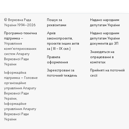
© Верховна Рада
Пошук за
Надано народним
України 1994—2026
реквізитами
депутатам України
Програмно-технічна
Архів
Надано народним
підтримка
—
законопроєктів,
депутатам України
Управління
проєктів інших актів
документів до ЗП
комп'ютеризованих
за ( III – IX скл.)
Знаходяться на
систем Апарату
Правила
опрацюванні в
Верховної Ради
оформлення
комітетах
України
Зареєстровані за
Прийняті на поточній
Iнформаційна
поточний тиждень
сесії
підтримка — Головне
організаційне
управління Апарату
Верховної Ради
України,
Інформаційне
управління Апарату
Верховної Ради
України