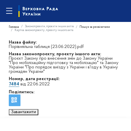
Законопроєкти, проєкти інших актів
Головна
Пошук за реквізитами
Картка законопроєкту, проєкту іншого акта
Назва файлу:
Порівняльна таблиця (23.06.2022).pdf
Назва законопроєкту, проєкту іншого акта:
Проєкт Закону про внесення змін до Закону України
"Про мобілізаційну підготовку та мобілізацію" та Закону
України "Про порядок виїзду з України і в'їзду в Україну
громадян України"
Номер, дата реєстрації:
7484
від 22.06.2022
Поділитись:
Завантажити