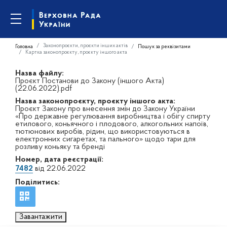
Законопроєкти, проєкти інших актів
Головна
Пошук за реквізитами
Картка законопроєкту, проєкту іншого акта
Назва файлу:
Проєкт Постанови до Закону (іншого Акта)
(22.06.2022).pdf
Назва законопроєкту, проєкту іншого акта:
Проєкт Закону про внесення змін до Закону України
«Про державне регулювання виробництва і обігу спирту
етилового, коньячного і плодового, алкогольних напоїв,
тютюнових виробів, рідин, що використовуються в
електронних сигаретах, та пального» щодо тари для
розливу коньяку та бренді
Номер, дата реєстрації:
7482
від 22.06.2022
Поділитись:
Завантажити