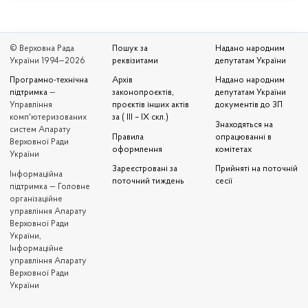
© Верховна Рада
Пошук за
Надано народним
України 1994—2026
реквізитами
депутатам України
Програмно-технічна
Архів
Надано народним
підтримка
—
законопроєктів,
депутатам України
Управління
проєктів інших актів
документів до ЗП
комп'ютеризованих
за ( III – IX скл.)
Знаходяться на
систем Апарату
Правила
опрацюванні в
Верховної Ради
оформлення
комітетах
України
Зареєстровані за
Прийняті на поточній
Iнформаційна
поточний тиждень
сесії
підтримка — Головне
організаційне
управління Апарату
Верховної Ради
України,
Інформаційне
управління Апарату
Верховної Ради
України