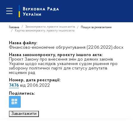
Законопроєкти, проєкти інших актів
Головна
Пошук за реквізитами
Картка законопроєкту, проєкту іншого акта
Назва файлу:
Фінансово-економічне обгрунтування (22.06.2022).docx
Назва законопроєкту, проєкту іншого акта:
Проєкт Закону про внесення змін до деяких законів
України щодо наслідків ухвалення судом рішення про
заборону політичної партії для статусу депутатів
місцевих рад
Номер, дата реєстрації:
7476
від 20.06.2022
Поділитись:
Завантажити