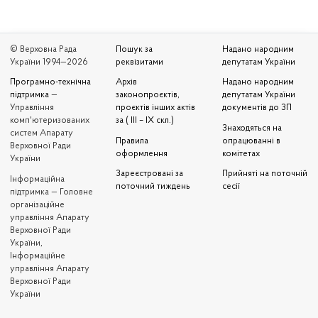
© Верховна Рада
Пошук за
Надано народним
України 1994—2026
реквізитами
депутатам України
Програмно-технічна
Архів
Надано народним
підтримка
—
законопроєктів,
депутатам України
Управління
проєктів інших актів
документів до ЗП
комп'ютеризованих
за ( III – IX скл.)
Знаходяться на
систем Апарату
Правила
опрацюванні в
Верховної Ради
оформлення
комітетах
України
Зареєстровані за
Прийняті на поточній
Iнформаційна
поточний тиждень
сесії
підтримка — Головне
організаційне
управління Апарату
Верховної Ради
України,
Інформаційне
управління Апарату
Верховної Ради
України