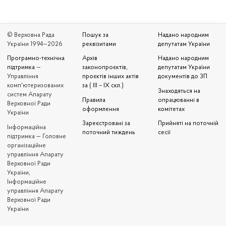
© Верховна Рада
Пошук за
Надано народним
України 1994—2026
реквізитами
депутатам України
Програмно-технічна
Архів
Надано народним
підтримка
—
законопроєктів,
депутатам України
Управління
проєктів інших актів
документів до ЗП
комп'ютеризованих
за ( III – IX скл.)
Знаходяться на
систем Апарату
Правила
опрацюванні в
Верховної Ради
оформлення
комітетах
України
Зареєстровані за
Прийняті на поточній
Iнформаційна
поточний тиждень
сесії
підтримка — Головне
організаційне
управління Апарату
Верховної Ради
України,
Інформаційне
управління Апарату
Верховної Ради
України