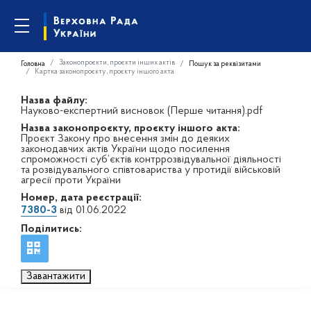
Законопроєкти, проєкти інших актів
Головна
Пошук за реквізитами
Картка законопроєкту, проєкту іншого акта
Назва файлу:
Науково-експертний висновок (Перше читання).pdf
Назва законопроєкту, проєкту іншого акта:
Проєкт Закону про внесення змін до деяких
законодавчих актів України щодо посилення
спроможності суб’єктів контррозвідувальної діяльності
та розвідувального співтовариства у протидії військовій
агресії проти України
Номер, дата реєстрації:
7380-3
від 01.06.2022
Поділитись:
Завантажити