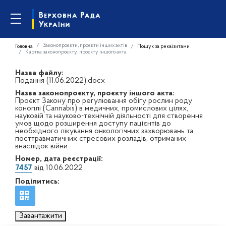
Законопроєкти, проєкти інших актів
Головна
Пошук за реквізитами
Картка законопроєкту, проєкту іншого акта
Назва файлу:
Подання (11.06.2022).docx
Назва законопроєкту, проєкту іншого акта:
Проєкт Закону про регулювання обігу рослин роду
коноплі (Cannabis) в медичних, промислових цілях,
науковій та науково-технічній діяльності для створення
умов щодо розширення доступу пацієнтів до
необхідного лікування онкологічних захворювань та
посттравматичних стресових розладів, отриманих
внаслідок війни
Номер, дата реєстрації:
7457
від 10.06.2022
Поділитись:
Завантажити