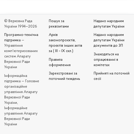
© Верховна Рада
Пошук за
Надано народним
України 1994—2026
реквізитами
депутатам України
Програмно-технічна
Архів
Надано народним
підтримка
—
законопроєктів,
депутатам України
Управління
проєктів інших актів
документів до ЗП
комп'ютеризованих
за ( III – IX скл.)
Знаходяться на
систем Апарату
Правила
опрацюванні в
Верховної Ради
оформлення
комітетах
України
Зареєстровані за
Прийняті на поточній
Iнформаційна
поточний тиждень
сесії
підтримка — Головне
організаційне
управління Апарату
Верховної Ради
України,
Інформаційне
управління Апарату
Верховної Ради
України