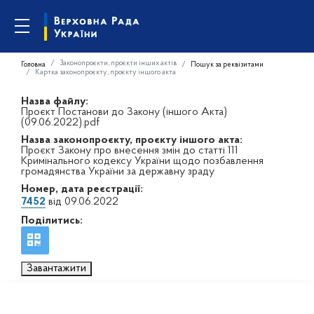
Законопроєкти, проєкти інших актів
Головна
Пошук за реквізитами
Картка законопроєкту, проєкту іншого акта
Назва файлу:
Проєкт Постанови до Закону (іншого Акта)
(09.06.2022).pdf
Назва законопроєкту, проєкту іншого акта:
Проєкт Закону про внесення змін до статті 111
Кримінального кодексу України щодо позбавлення
громадянства України за державну зраду
Номер, дата реєстрації:
7452
від 09.06.2022
Поділитись:
Завантажити