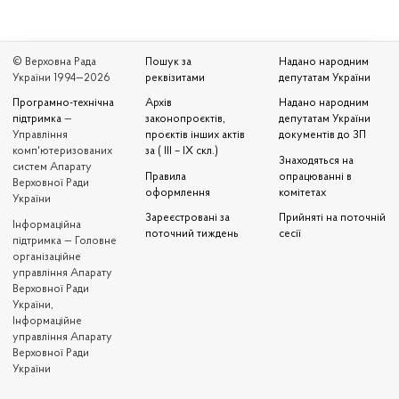
© Верховна Рада
Пошук за
Надано народним
України 1994—2026
реквізитами
депутатам України
Програмно-технічна
Архів
Надано народним
підтримка
—
законопроєктів,
депутатам України
Управління
проєктів інших актів
документів до ЗП
комп'ютеризованих
за ( III – IX скл.)
Знаходяться на
систем Апарату
Правила
опрацюванні в
Верховної Ради
оформлення
комітетах
України
Зареєстровані за
Прийняті на поточній
Iнформаційна
поточний тиждень
сесії
підтримка — Головне
організаційне
управління Апарату
Верховної Ради
України,
Інформаційне
управління Апарату
Верховної Ради
України