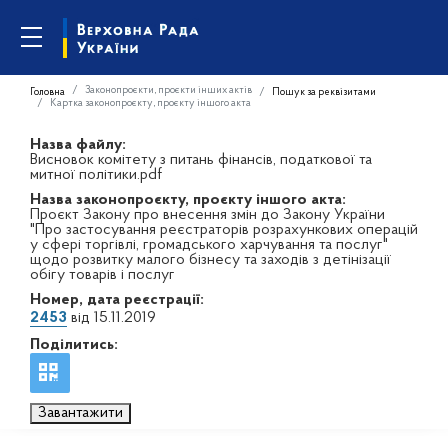
Законопроєкти, проєкти інших актів
Головна
Пошук за реквізитами
Картка законопроєкту, проєкту іншого акта
Назва файлу:
Висновок комітету з питань фінансів, податкової та
митної політики.pdf
Назва законопроєкту, проєкту іншого акта:
Проєкт Закону про внесення змін до Закону України
"Про застосування реєстраторів розрахункових операцій
у сфері торгівлі, громадського харчування та послуг"
щодо розвитку малого бізнесу та заходів з детінізації
обігу товарів і послуг
Номер, дата реєстрації:
2453
від 15.11.2019
Поділитись:
Завантажити