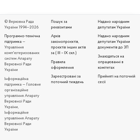
© Верховна Рада
Пошук за
Надано народним
України 1994—2026
реквізитами
депутатам України
Програмно-технічна
Архів
Надано народним
підтримка
—
законопроєктів,
депутатам України
Управління
проєктів інших актів
документів до ЗП
комп'ютеризованих
за ( III – IX скл.)
Знаходяться на
систем Апарату
Правила
опрацюванні в
Верховної Ради
оформлення
комітетах
України
Зареєстровані за
Прийняті на поточній
Iнформаційна
поточний тиждень
сесії
підтримка — Головне
організаційне
управління Апарату
Верховної Ради
України,
Інформаційне
управління Апарату
Верховної Ради
України