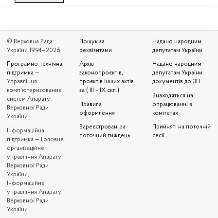
© Верховна Рада
Пошук за
Надано народним
України 1994—2026
реквізитами
депутатам України
Програмно-технічна
Архів
Надано народним
підтримка
—
законопроєктів,
депутатам України
Управління
проєктів інших актів
документів до ЗП
комп'ютеризованих
за ( III – IX скл.)
Знаходяться на
систем Апарату
Правила
опрацюванні в
Верховної Ради
оформлення
комітетах
України
Зареєстровані за
Прийняті на поточній
Iнформаційна
поточний тиждень
сесії
підтримка — Головне
організаційне
управління Апарату
Верховної Ради
України,
Інформаційне
управління Апарату
Верховної Ради
України