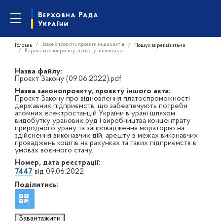
Законопроєкти, проєкти інших актів
Головна
Пошук за реквізитами
Картка законопроєкту, проєкту іншого акта
Назва файлу:
Проєкт Закону (09.06.2022).pdf
Назва законопроєкту, проєкту іншого акта:
Проєкт Закону про відновлення платоспроможності
державних підприємств, що забезпечують потреби
атомних електростанцій України в урані шляхом
видобутку уранових руд і виробництва концентрату
природного урану та запровадження мораторію на
здійснення виконавчих дій, арешту в межах виконавчих
проваджень коштів на рахунках та таких підприємств в
умовах воєнного стану.
Номер, дата реєстрації:
7447
від 09.06.2022
Поділитись:
Завантажити