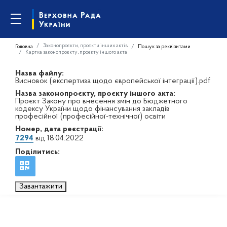
Законопроєкти, проєкти інших актів
Головна
Пошук за реквізитами
Картка законопроєкту, проєкту іншого акта
Назва файлу:
Висновок (експертиза щодо європейської інтеграції).pdf
Назва законопроєкту, проєкту іншого акта:
Проєкт Закону про внесення змін до Бюджетного
кодексу України щодо фінансування закладів
професійної (професійної-технічної) освіти
Номер, дата реєстрації:
7294
від 18.04.2022
Поділитись:
Завантажити