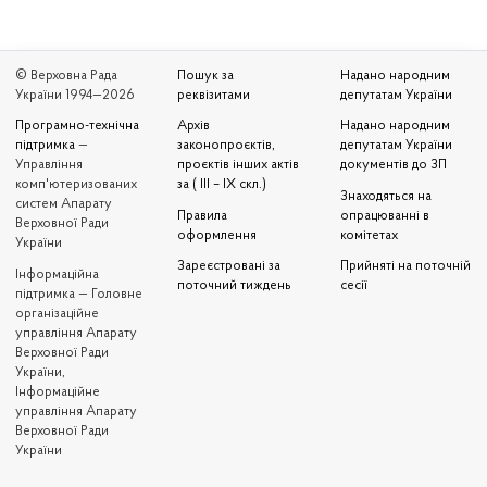
© Верховна Рада
Пошук за
Надано народним
України 1994—2026
реквізитами
депутатам України
Програмно-технічна
Архів
Надано народним
підтримка
—
законопроєктів,
депутатам України
Управління
проєктів інших актів
документів до ЗП
комп'ютеризованих
за ( III – IX скл.)
Знаходяться на
систем Апарату
Правила
опрацюванні в
Верховної Ради
оформлення
комітетах
України
Зареєстровані за
Прийняті на поточній
Iнформаційна
поточний тиждень
сесії
підтримка — Головне
організаційне
управління Апарату
Верховної Ради
України,
Інформаційне
управління Апарату
Верховної Ради
України