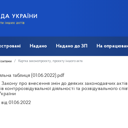
АДА УКРАЇНИ
и інших актів
єстровані
Надано
Надано до ЗП
На опрацюван
Картка законопроєкту, проєкту іншого акта
візитами
льна таблиця (01.06.2022).pdf
 Закону про внесення змін до деяких законодавчих акті
ів контррозвідувальної діяльності та розвідувального спів
України
від 01.06.2022