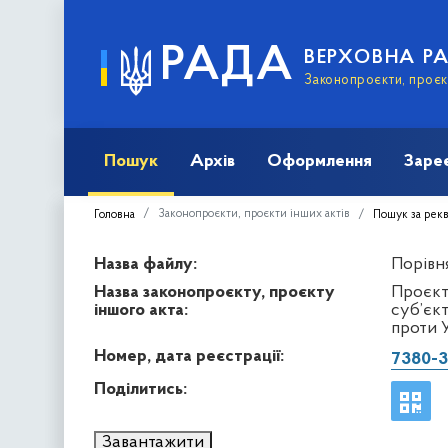
РАДА
ВЕРХОВНА Р
Законопроєкти, проєкт
Пошук
Архів
Оформлення
Заре
Законопроєкти, проєкти інших актів
Головна
Пошук за рек
Назва файлу:
Порівня
Назва законопроєкту, проєкту
Проєкт
іншого акта:
суб’єкт
проти 
Номер, дата реєстрації:
7380-3
Поділитись:
Завантажити