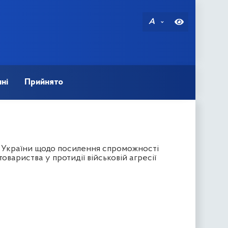
A
ні
Прийнято
в України щодо посилення спроможності
товариства у протидії військовій агресії