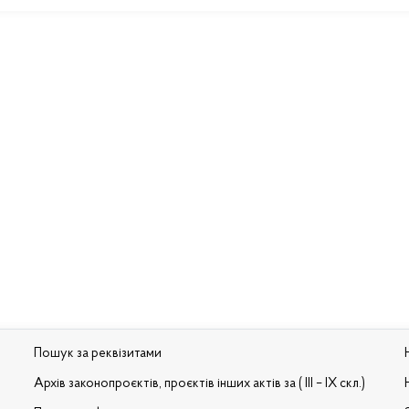
Пошук за реквізитами
Архів законопроєктів, проєктів інших актів за ( III – IX скл.)