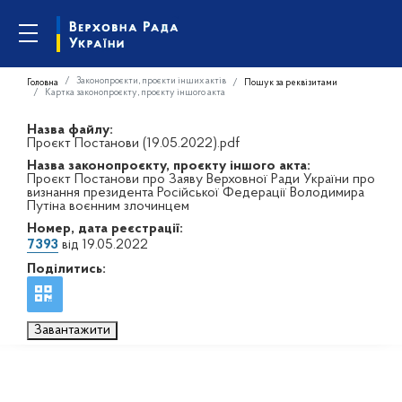
Законопроєкти, проєкти інших актів
Головна
Пошук за реквізитами
Картка законопроєкту, проєкту іншого акта
Назва файлу:
Проєкт Постанови (19.05.2022).pdf
Назва законопроєкту, проєкту іншого акта:
Проєкт Постанови про Заяву Верховної Ради України про
визнання президента Російської Федерації Володимира
Путіна воєнним злочинцем
Номер, дата реєстрації:
7393
від 19.05.2022
Поділитись:
Завантажити