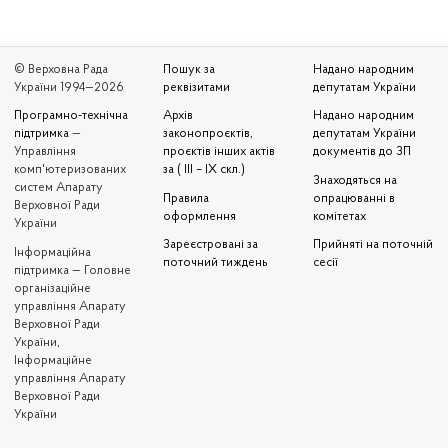
© Верховна Рада
Пошук за
Надано народним
України 1994—2026
реквізитами
депутатам України
Програмно-технічна
Архів
Надано народним
підтримка
—
законопроєктів,
депутатам України
Управління
проєктів інших актів
документів до ЗП
комп'ютеризованих
за ( III – IX скл.)
Знаходяться на
систем Апарату
Правила
опрацюванні в
Верховної Ради
оформлення
комітетах
України
Зареєстровані за
Прийняті на поточній
Iнформаційна
поточний тиждень
сесії
підтримка — Головне
організаційне
управління Апарату
Верховної Ради
України,
Інформаційне
управління Апарату
Верховної Ради
України