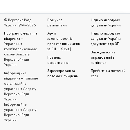
© Верховна Рада
Пошук за
Надано народним
України 1994—2026
реквізитами
депутатам України
Програмно-технічна
Архів
Надано народним
підтримка
—
законопроєктів,
депутатам України
Управління
проєктів інших актів
документів до ЗП
комп'ютеризованих
за ( III – IX скл.)
Знаходяться на
систем Апарату
Правила
опрацюванні в
Верховної Ради
оформлення
комітетах
України
Зареєстровані за
Прийняті на поточній
Iнформаційна
поточний тиждень
сесії
підтримка — Головне
організаційне
управління Апарату
Верховної Ради
України,
Інформаційне
управління Апарату
Верховної Ради
України