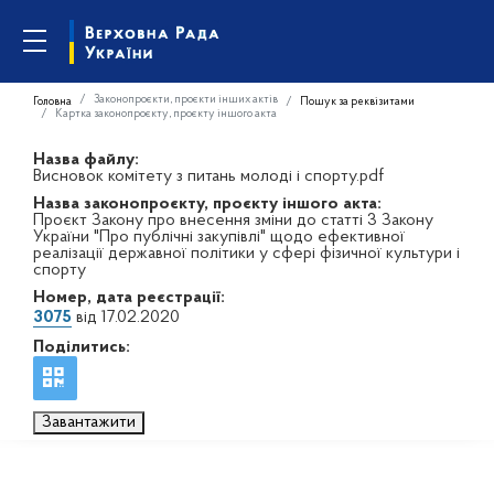
Законопроєкти, проєкти інших актів
Головна
Пошук за реквізитами
Картка законопроєкту, проєкту іншого акта
Назва файлу:
Висновок комітету з питань молоді і спорту.pdf
Назва законопроєкту, проєкту іншого акта:
Проєкт Закону про внесення зміни до статті 3 Закону
України "Про публічні закупівлі" щодо ефективної
реалізації державної політики у сфері фізичної культури і
спорту
Номер, дата реєстрації:
3075
від 17.02.2020
Поділитись:
Завантажити