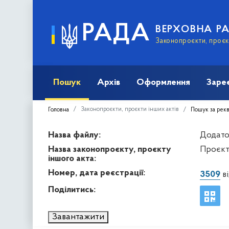
РАДА
ВЕРХОВНА Р
Законопроєкти, проєкт
Пошук
Архів
Оформлення
Заре
Законопроєкти, проєкти інших актів
Головна
Пошук за рек
Назва файлу:
Додато
Назва законопроєкту, проєкту
Проєкт
іншого акта:
Номер, дата реєстрації:
3509
ві
Поділитись:
Завантажити