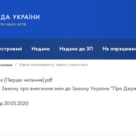
АДА УКРАЇНИ
и інших актів
єстровані
Надано
Надано до ЗП
На опрацюван
Картка законопроєкту, проєкту іншого акта
візитами
к (Перше читання).pdf
 Закону про внесення змін до Закону України "Про Держ
д 20.05.2020