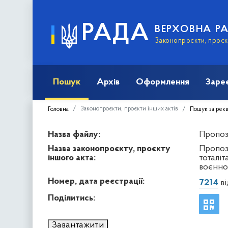
РАДА
ВЕРХОВНА Р
Законопроєкти, проєкт
Пошук
Архів
Оформлення
Заре
Законопроєкти, проєкти інших актів
Головна
Пошук за рек
Назва файлу:
Пропози
Назва законопроєкту, проєкту
Пропоз
іншого акта:
тоталіт
воєнно
Номер, дата реєстрації:
7214
ві
Поділитись:
Завантажити