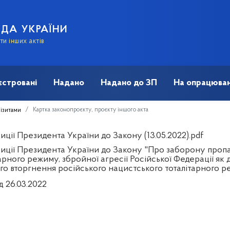
АДА УКРАЇНИ
и інших актів
єстровані
Надано
Надано до ЗП
На опрацюван
Картка законопроєкту, проєкту іншого акта
візитами
ції Президента України до Закону (13.05.2022).pdf
иції Президента України до Закону "Про заборону пропа
арного режиму, збройної агресії Російської Федерації як
го вторгнення російського нацистського тоталітарного р
д 26.03.2022