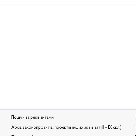
Пошук за реквізитами
Архів законопроєктів, проєктів інших актів за ( III – IX скл.)