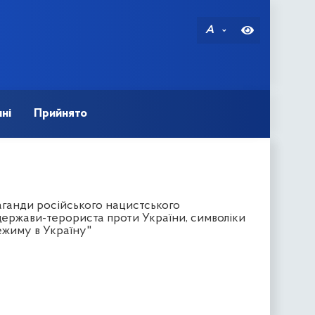
A
ні
Прийнято
ганди російського нацистського
 держави-терориста проти України, символіки
ежиму в Україну"