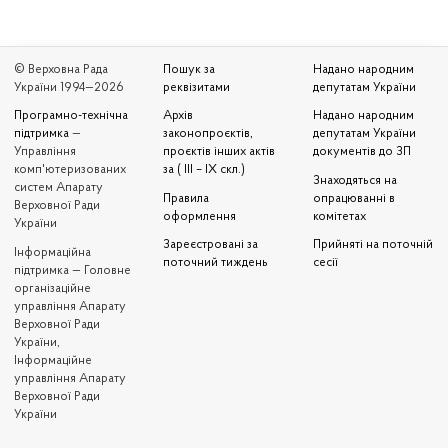
© Верховна Рада
Пошук за
Надано народним
України 1994—2026
реквізитами
депутатам України
Програмно-технічна
Архів
Надано народним
підтримка
—
законопроєктів,
депутатам України
Управління
проєктів інших актів
документів до ЗП
комп'ютеризованих
за ( III – IX скл.)
Знаходяться на
систем Апарату
Правила
опрацюванні в
Верховної Ради
оформлення
комітетах
України
Зареєстровані за
Прийняті на поточній
Iнформаційна
поточний тиждень
сесії
підтримка — Головне
організаційне
управління Апарату
Верховної Ради
України,
Інформаційне
управління Апарату
Верховної Ради
України